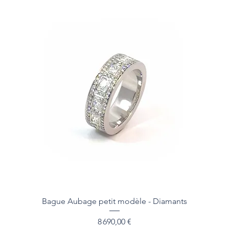
Bague Aubage petit modèle - Diamants
Prix
8 690,00 €