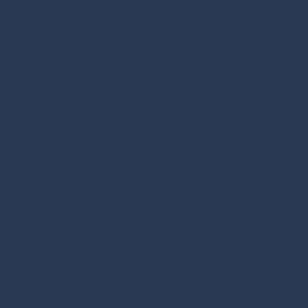
 premières créations. Fort de
20 ans
décide d’ouvrir un espace à son image
. C’est ainsi qu’il s’installe dans la
ville
s accompagner dans tous vos projets, qu’il
e, de rénovations ou d’entretiens de