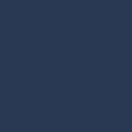
Depuis toujours, Allan Schmidt 
Après un
CAP Art du Bijou et d
du Louvre, il poursuit avec un
C
chaque étape de fabrication d’
puis il reprend l’atelier de son
collabore avec de grandes mai
Au fil des années, ses voyages e