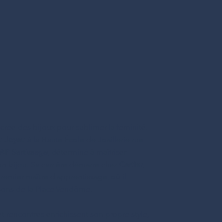
crée des bijoux pour sublimer la féminité.
u Joyau
à la Haute École de Joaillerie rue
AP Sertissage
, déterminé à maîtriser
un bijou. Sa carrière démarre chez
Cartier
,
 premier maître d’apprentissage, où il
sons de la Place Vendôme.
t rencontres enrichissent son propre style,