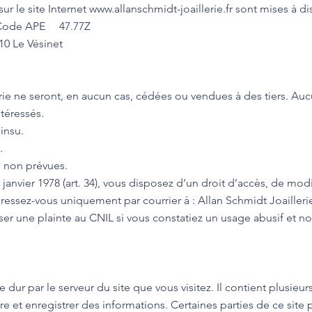
 le site Internet www.allanschmidt-joaillerie.fr sont mises à dis
– Code APE 47.77Z
10 Le Vésinet
erie ne seront, en aucun cas, cédées ou vendues à des tiers. Auc
ntéressés.
insu.
.
s non prévues.
janvier 1978 (art. 34), vous disposez d’un droit d’accès, de modi
ressez-vous uniquement par courrier à : Allan Schmidt Joailleri
ser une plainte au CNIL si vous constatiez un usage abusif et
dur par le serveur du site que vous visitez. Il contient plusieu
re et enregistrer des informations. Certaines parties de ce site