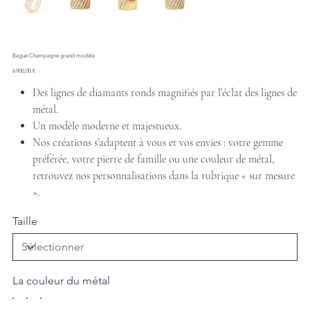
Bague Champagne grand modèle
Prix
6 900,00 €
Des lignes de diamants ronds magnifiés par l’éclat des lignes de
métal.
Un modèle moderne et majestueux.
Nos créations s’adaptent à vous et vos envies : votre gemme
préférée, votre pierre de famille ou une couleur de métal,
retrouvez nos personnalisations dans la rubrique « sur mesure
».
Taille
La couleur du métal