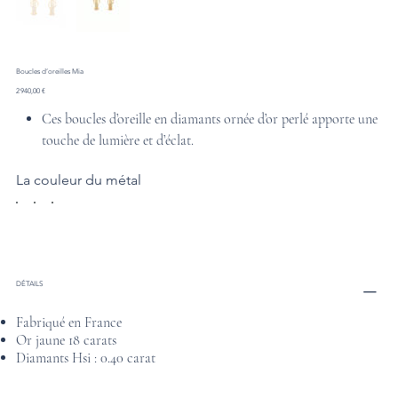
Boucles d’oreilles Mia
Prix
2 940,00 €
Ces boucles d’oreille en diamants ornée d’or perlé apporte une
touche de lumière et d’éclat.
La couleur du métal
DÉTAILS
Fabriqué en France
Or jaune 18 carats
Diamants Hsi : 0.40 carat